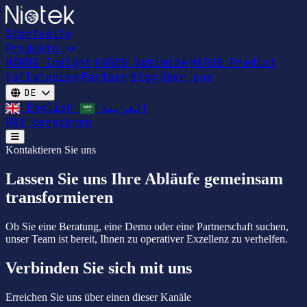
Startseite
Produkte
HORUS Insight
HORUS Optimize
HORUS Predict
Fallstudien
Partner
Blog
Über uns
DE
English
العربية
ROI berechnen
Open main menu
Kontaktieren Sie uns
Lassen Sie uns Ihre Abläufe gemeinsam
transformieren
Ob Sie eine Beratung, eine Demo oder eine Partnerschaft suchen,
unser Team ist bereit, Ihnen zu operativer Exzellenz zu verhelfen.
Verbinden Sie sich mit uns
Erreichen Sie uns über einen dieser Kanäle