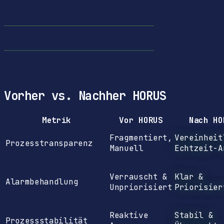
Vorher vs. Nachher HORUS
Metrik
Vor HORUS
Nach HO
Fragmentiert,
Vereinheit
Prozesstransparenz
Manuell
Echtzeit-A
Verrauscht &
Klar &
Alarmbehandlung
Unpriorisiert
Priorisier
Reaktive
Stabil &
Prozessstabilität