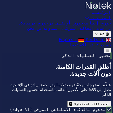
الرئيسية
المنتجات
حورس إنسايت
حورس أوبتيمايز
حورس بريديكت
دراسات الحالة
الشركاء
المدونة
من نحن
AR
Deutsch
English
حساب عائد الاستثمار
Open main menu
تحسين العمليات الذكي
أطلق القدرات الكامنة.
دون آلات جديدة.
عظّم المخرجات وخفّض معدلات الهدر. حقق زيادة في الإنتاجية
تصل إلى 85% على الأصول القائمة باستخدام تحسين العمليات
الذكي.
احسب عائد استثمارك
مدعوم بالذكاء الاصطناعي الطرفي (Edge AI)