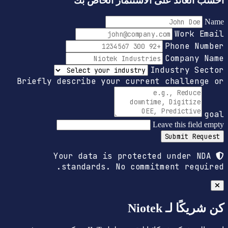
احسب العائد على الاستثمار الخاص بك
Name
Work Email
Phone Number
Company Name
Industry Sector
Briefly describe your current challenge or
goal
Leave this field empty
Submit Request
Your data is protected under NDA
standards. No commitment required.
كن شريكًا لـ Niotek