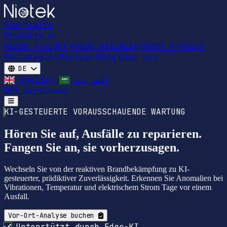
Startseite
Produkte
HORUS Insight
HORUS Optimize
HORUS Predict
Fallstudien
Partner
Blog
Über uns
DE
English
العربية
ROI berechnen
Open main menu
KI-GESTEUERTE VORAUSSCHAUENDE WARTUNG
Hören Sie auf, Ausfälle zu reparieren.
Fangen Sie an, sie vorherzusagen.
Wechseln Sie von der reaktiven Brandbekämpfung zu KI-
gesteuerter, prädiktiver Zuverlässigkeit. Erkennen Sie Anomalien bei
Vibrationen, Temperatur und elektrischem Strom Tage vor einem
Ausfall.
Vor-Ort-Analyse buchen
Unterstützt durch Edge-KI